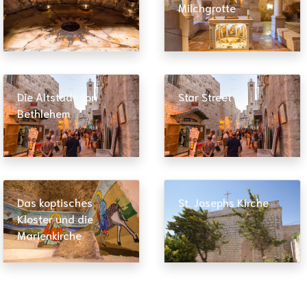
Milchgrotte
Die Altstadt von
Star Street
Bethlehem
Das koptisches
St. Josephs Kirche
Kloster und die
Marienkirche