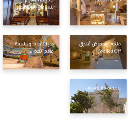
مغارة الحليب
كنيسة العذراء
للسريان الأرثوذكس
متحف ومعرض فندق
دير الأقباط وكنيسة
Walled Off
مريم العذراء
كنيسة مار يوسف