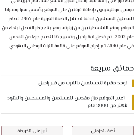
ببناء مزار على رأسه قبة، وخلال القرن التاسع عشر، قام البريطاني
موسى مونتيفيوري بإضافة غرفتين على الموقع وأسس ممرا ومحرابا
للمصلين المسلمين. لاحقا لاحتلال الضفة الغربية عام 1967، تصادر
الموقع ومنع الفلسطينيين من زيارته، ومع بناء جدار الفصل ابتداء من
عام 2002، تم فصل قبة راحيل وتسييجها لتصبح جزءا من القدس.
حقائق سريعة​
توجد مقبرة للمسلمين بالقرب من قبر راحيل
- اعتبر الموقع مزار مقدس للمسلمين والمسيحيين واليهود
لأكثر من 2000 عام
أضف لحزمتي
أبرز على الخريطة