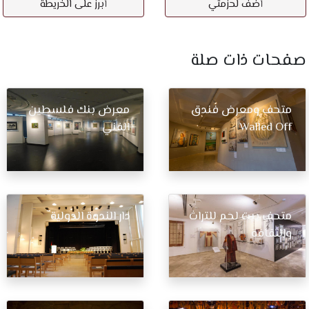
أضف لحزمتي
أبرز على الخريطة
صفحات ذات صلة​
متحف ومعرض فندق
معرض بنك فلسطين
Walled Off
الفني
متحف بيت لحم للتراث
دار الندوة الدولية
والثقافة